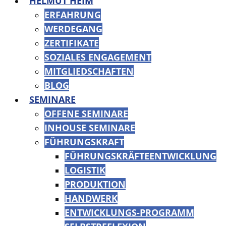
HELMUT HEIM
ERFAHRUNG
WERDEGANG
ZERTIFIKATE
SOZIALES ENGAGEMENT
MITGLIEDSCHAFTEN
BLOG
SEMINARE
OFFENE SEMINARE
INHOUSE SEMINARE
FÜHRUNGSKRAFT
FÜHRUNGSKRÄFTEENTWICKLUNG
LOGISTIK
PRODUKTION
HANDWERK
ENTWICKLUNGS-PROGRAMM