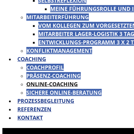
SELBSTREFLEXION
MEINE FÜHRUNGSROLLE UND 
MITARBEITERFÜHRUNG
VOM KOLLEGEN ZUM VORGESETZTEN
MITARBEITER LAGER-LOGISTIK 3 TA
ENTWICKLUNGS-PROGRAMM 3 X 2 
KONFLIKTMANAGEMENT
COACHING
COACHPROFIL
PRÄSENZ-COACHING
ONLINE-COACHING
SICHERE ONLINE-BERATUNG
PROZESSBEGLEITUNG
REFERENZEN
KONTAKT