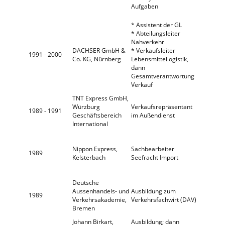
Aufgaben
* Assistent der GL
* Abteilungsleiter
Nahverkehr
DACHSER GmbH &
* Verkaufsleiter
1991 - 2000
Co. KG, Nürnberg
Lebensmittellogistik,
dann
Gesamtverantwortung
Verkauf
TNT Express GmbH,
Würzburg
Verkaufsrepräsentant
1989 - 1991
Geschäftsbereich
im Außendienst
International
Nippon Express,
Sachbearbeiter
1989
Kelsterbach
Seefracht Import
Deutsche
Aussenhandels- und
Ausbildung zum
1989
Verkehrsakademie,
Verkehrsfachwirt (DAV)
Bremen
Johann Birkart,
Ausbildung; dann